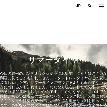
メインコンテンツを見る
JP
ホーム
サマータイヤ
今日の異例のパンデミック状況下において、タイヤはささいな
問題に見えるかも知れません。スタッドレスタイヤをこの夏に
装着し続けた方がサマータイヤに交換するよりも面倒でないよ
うに感じるかも知れません。なぜなら現在、私たちの多くは大
抵それほど運転をしないからです。しかしながら、これまでと
同様、あるいは現在の世界的なパンデミック状況下の夏におい
ても、タイヤは交通安全においてとても重要な役割を担ってい
ます。良好な状態のタイヤはあなたの夏の運転時の安全性を格