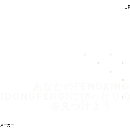
メインコンテンツを見る
J
ホーム
あなたのFENGXING
(DONGFENG)にぴったり
を見つけよう
メーカー