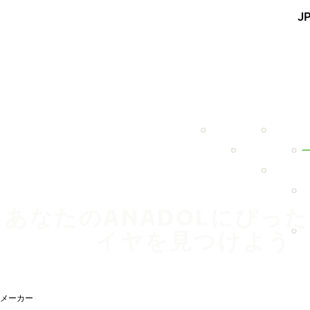
メインコンテンツを見る
J
ホーム
あなたのANADOLにぴっ
イヤを見つけよう
メーカー