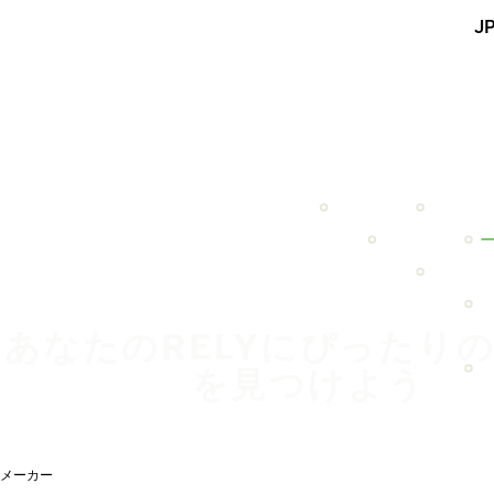
メインコンテンツを見る
J
ホーム
あなたのRELYにぴったり
を見つけよう
メーカー