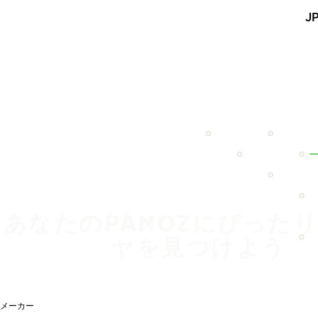
メインコンテンツを見る
J
ホーム
あなたのPANOZにぴった
ヤを見つけよう
メーカー