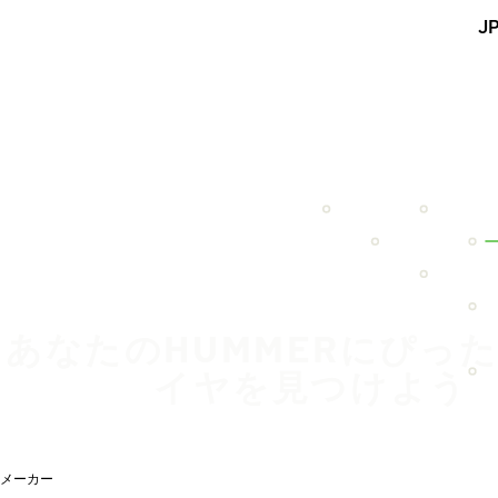
メインコンテンツを見る
J
ホーム
あなたのHUMMERにぴっ
イヤを見つけよう
メーカー