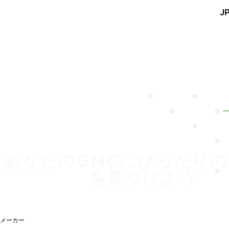
メインコンテンツを見る
J
ホーム
あなたのGMCにぴったり
を見つけよう
メーカー