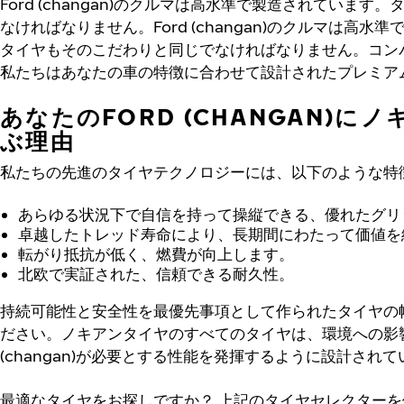
Ford (changan)のクルマは高水準で製造されていま
なければなりません。Ford (changan)のクルマは高
タイヤもそのこだわりと同じでなければなりません。コンパ
私たちはあなたの車の特徴に合わせて設計されたプレミア
あなたのFORD (CHANGAN)に
ぶ理由
私たちの先進のタイヤテクノロジーには、以下のような特
あらゆる状況下で自信を持って操縦できる、優れたグリ
卓越したトレッド寿命により、長期間にわたって価値を
転がり抵抗が低く、燃費が向上します。
北欧で実証された、信頼できる耐久性。
持続可能性と安全性を最優先事項として作られたタイヤの
ださい。ノキアンタイヤのすべてのタイヤは、環境への影響
(changan)が必要とする性能を発揮するように設計され
最適なタイヤをお探しですか？
上記のタイヤセレクターを使