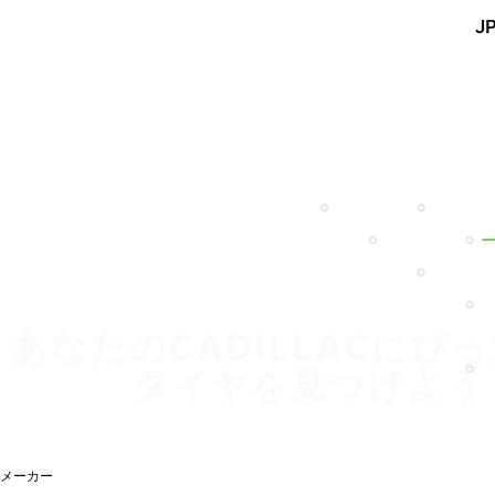
メインコンテンツを見る
J
ホーム
あなたのCADILLACにぴ
タイヤを見つけよう
メーカー