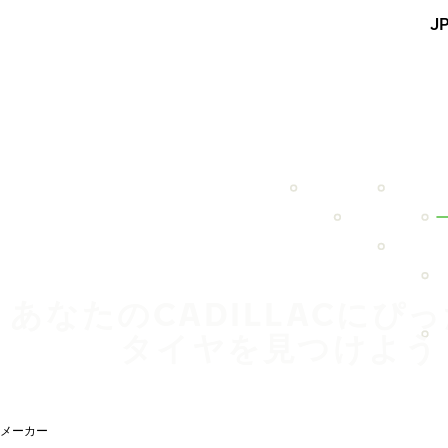
メインコンテンツを見る
J
ホーム
あなたのCADILLACにぴ
タイヤを見つけよう
メーカー