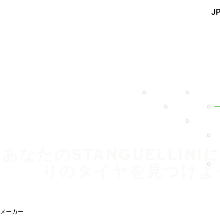
メインコンテンツを見る
J
ホーム
あなたのSTANGUELLINI
りのタイヤを見つけよ
メーカー