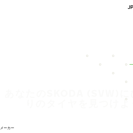
メインコンテンツを見る
J
ホーム
あなたのSKODA (SVW)
りのタイヤを見つけよ
メーカー