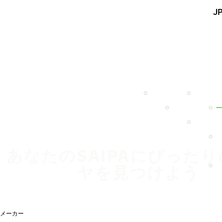
メインコンテンツを見る
J
ホーム
あなたのSAIPAにぴった
ヤを見つけよう
メーカー