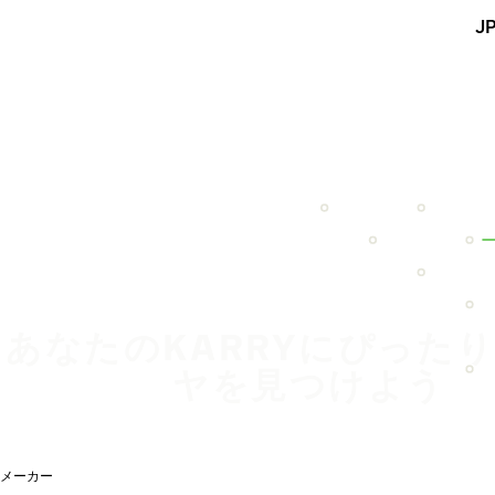
メインコンテンツを見る
J
ホーム
あなたのKARRYにぴった
ヤを見つけよう
メーカー