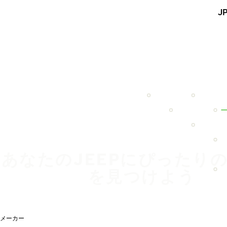
メインコンテンツを見る
J
ホーム
あなたのJEEPにぴったり
を見つけよう
メーカー