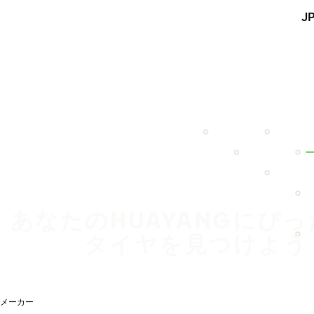
メインコンテンツを見る
J
ホーム
あなたのHUAYANGにぴ
タイヤを見つけよう
メーカー