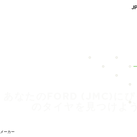
メインコンテンツを見る
J
ホーム
あなたのFORD (JMC)に
のタイヤを見つけよ
メーカー