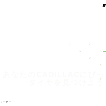
メインコンテンツを見る
J
ホーム
あなたのCADILLACにぴ
タイヤを見つけよう
メーカー