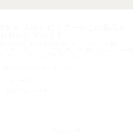
95 % 人のレビュアーがこの製品を
お勧めしています
賢い消費者は購入する製品に対して、多くのことを求めます。
何年間か使用していくにつれ、良い買い物だったか悪い買い物
だったか、どちらかの印象が強くなっていきます。
ご使用のタイヤを評価してください。
レビューを書く
製品のレビューをチェックする
製品レビュー総数