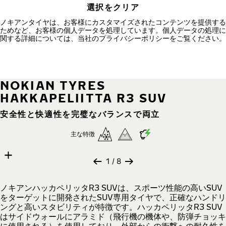
選択をクリア
ノキアンタイヤは、お客様にカスタマイズされたコンテンツを提供する
ためなど、お客様の個人データを処理しています。個人データの処理に
関する詳細については、当社のプライバシーポリシーをご覧ください。
NOKIAN TYRES
HAKKAPELIITTA R3 SUV
安全性と快適性を完璧なバランスで両立
主な特徴
8 images
Skip media gallery
1
/ 8
ノキアンハッカペリッタR3 SUVは、スポーツ性能の高いSUV
をターゲットに開発されたSUV専用タイヤで、正確なハンドリ
ングと高いスタビリティが特徴です。ハッカペリッタR3 SUV
はサイドウォールにアラミド（飛行機の機体や、防弾チョッキ