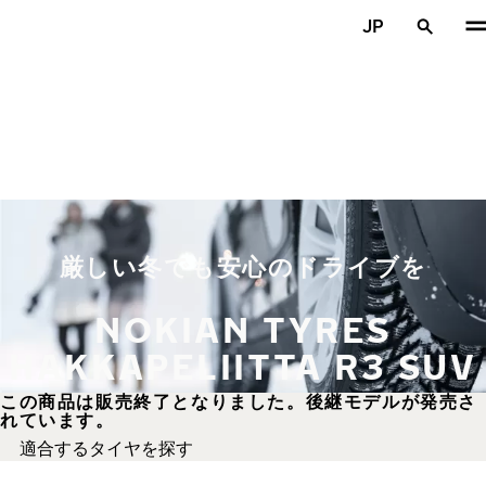
メインコンテンツを見る
JP
ホーム
厳しい冬でも安心のドライブを
NOKIAN TYRES
HAKKAPELIITTA R3 SUV
この商品は販売終了となりました。後継モデルが発売さ
れています。
適合するタイヤを探す