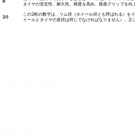
R
タイヤの安定性、耐久性、精度を高め、路面グリップを向
この2桁の数字は、リム径（ホイール径とも呼ばれる）を
20
イールとタイヤの直径は同じでなければなりません）。正
IT'S A SAFE JOURNEY
タイヤ
最も人気のあるタイヤサイズ