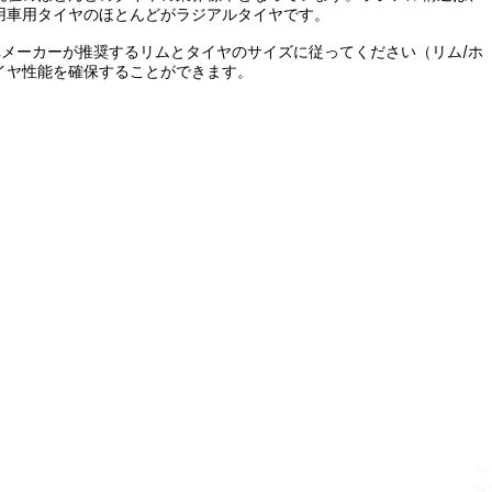
用車用タイヤのほとんどがラジアルタイヤです。
メーカーが推奨するリムとタイヤのサイズに従ってください（リム/ホ
イヤ性能を確保することができます。