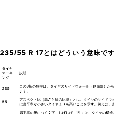
235/55 R 17とはどういう意味で
タイヤ
マーキ
説明
ング
この3桁の数字は、タイヤのサイドウォール（側面部）か
235
ます。
アスペクト比（高さと幅の比率）とは、タイヤのサイドウ
55
は扁平率が小さいタイヤよりも高いことを示す。例えば、扁
扁平率の後につく文字、しばしば 「R 」は、タイヤの構