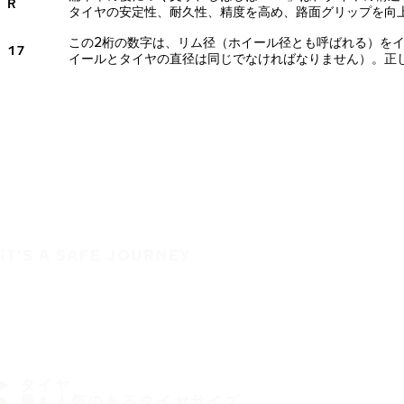
R
タイヤの安定性、耐久性、精度を高め、路面グリップを向
この2桁の数字は、リム径（ホイール径とも呼ばれる）を
17
イールとタイヤの直径は同じでなければなりません）。正
IT'S A SAFE JOURNEY
タイヤ
最も人気のあるタイヤサイズ