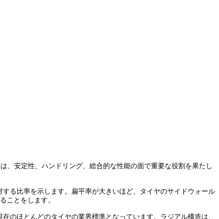
幅は、安定性、ハンドリング、総合的な性能の面で重要な役割を果たし
対する比率を示します。扁平率が大きいほど、タイヤのサイドウォール
あることをします。
、現在のほとんどのタイヤの業界標準となっています。ラジアル構造は、