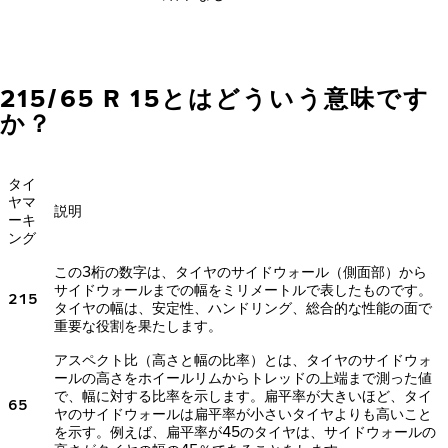
215/65 R 15とはどういう意味です
か？
タイ
ヤマ
説明
ーキ
ング
この3桁の数字は、タイヤのサイドウォール（側面部）から
サイドウォールまでの幅をミリメートルで表したものです。
215
タイヤの幅は、安定性、ハンドリング、総合的な性能の面で
重要な役割を果たします。
アスペクト比（高さと幅の比率）とは、タイヤのサイドウォ
ールの高さをホイールリムからトレッドの上端まで測った値
で、幅に対する比率を示します。扁平率が大きいほど、タイ
65
ヤのサイドウォールは扁平率が小さいタイヤよりも高いこと
を示す。例えば、扁平率が45のタイヤは、サイドウォールの