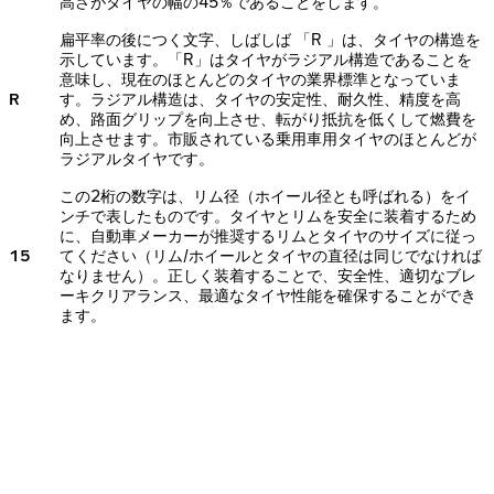
高さがタイヤの幅の45％であることをします。
扁平率の後につく文字、しばしば 「R 」は、タイヤの構造を
示しています。「R」はタイヤがラジアル構造であることを
意味し、現在のほとんどのタイヤの業界標準となっていま
R
す。ラジアル構造は、タイヤの安定性、耐久性、精度を高
め、路面グリップを向上させ、転がり抵抗を低くして燃費を
向上させます。市販されている乗用車用タイヤのほとんどが
ラジアルタイヤです。
この2桁の数字は、リム径（ホイール径とも呼ばれる）をイ
ンチで表したものです。タイヤとリムを安全に装着するため
に、自動車メーカーが推奨するリムとタイヤのサイズに従っ
15
てください（リム/ホイールとタイヤの直径は同じでなければ
なりません）。正しく装着することで、安全性、適切なブレ
ーキクリアランス、最適なタイヤ性能を確保することができ
ます。