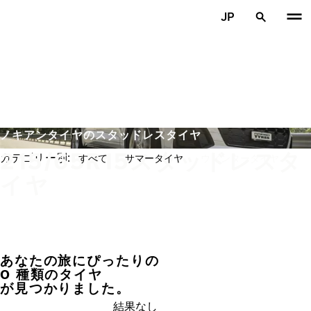
メインコンテンツを見る
JP
ホーム
ノキアンタイヤのスタッドレスタイヤ
215/65R15スタッドレスタ
カテゴリー別:
すべて
サマータイヤ
ウィンタータイヤ
イヤ
あなたの旅にぴったりの
前へ
次
0 種類のタイヤ
が見つかりました。
結果なし