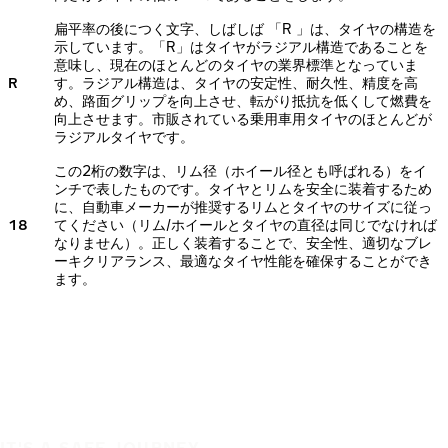
扁平率の後につく文字、しばしば 「R 」は、タイヤの構造を
示しています。「R」はタイヤがラジアル構造であることを
意味し、現在のほとんどのタイヤの業界標準となっていま
R
す。ラジアル構造は、タイヤの安定性、耐久性、精度を高
め、路面グリップを向上させ、転がり抵抗を低くして燃費を
向上させます。市販されている乗用車用タイヤのほとんどが
ラジアルタイヤです。
この2桁の数字は、リム径（ホイール径とも呼ばれる）をイ
ンチで表したものです。タイヤとリムを安全に装着するため
に、自動車メーカーが推奨するリムとタイヤのサイズに従っ
18
てください（リム/ホイールとタイヤの直径は同じでなければ
なりません）。正しく装着することで、安全性、適切なブレ
ーキクリアランス、最適なタイヤ性能を確保することができ
ます。