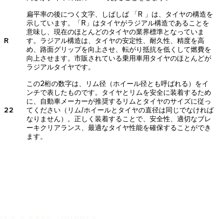
扁平率の後につく文字、しばしば 「R 」は、タイヤの構造を
示しています。「R」はタイヤがラジアル構造であることを
意味し、現在のほとんどのタイヤの業界標準となっていま
R
す。ラジアル構造は、タイヤの安定性、耐久性、精度を高
め、路面グリップを向上させ、転がり抵抗を低くして燃費を
向上させます。市販されている乗用車用タイヤのほとんどが
ラジアルタイヤです。
この2桁の数字は、リム径（ホイール径とも呼ばれる）をイ
ンチで表したものです。タイヤとリムを安全に装着するため
に、自動車メーカーが推奨するリムとタイヤのサイズに従っ
22
てください（リム/ホイールとタイヤの直径は同じでなければ
なりません）。正しく装着することで、安全性、適切なブレ
ーキクリアランス、最適なタイヤ性能を確保することができ
ます。