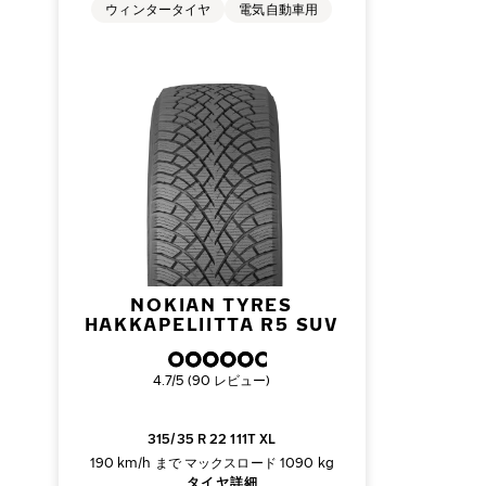
ウィンタータイヤ
電気自動車用
NOKIAN TYRES
HAKKAPELIITTA R5 SUV
総合評価
4.7/5 (90 レビュー)
315/35 R 22 111T XL
190 km/h まで
マックスロード 1090 kg
タイヤ詳細