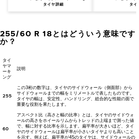
タイヤ詳細
タイ
255/60 R 18とはどういう意味です
か？
タイ
ヤマ
説明
ーキ
ング
この3桁の数字は、タイヤのサイドウォール（側面部）から
サイドウォールまでの幅をミリメートルで表したものです。
255
タイヤの幅は、安定性、ハンドリング、総合的な性能の面で
重要な役割を果たします。
アスペクト比（高さと幅の比率）とは、タイヤのサイドウォ
ールの高さをホイールリムからトレッドの上端まで測った値
で、幅に対する比率を示します。扁平率が大きいほど、タイ
60
ヤのサイドウォールは扁平率が小さいタイヤよりも高いこと
を示す。例えば、扁平率が45のタイヤは、サイドウォールの