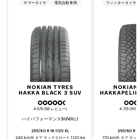
サマータイヤ
電気自動車用
ウィンタータイヤ
NOKIAN TYRES
NOKIAN
HAKKA BLACK 3 SUV
HAKKAPELII
総合評価
総合評価
4.5/5 (58 レビュー)
4.7/5 (9
ハイパフォーマンスSUV向け
255/60 R 18 112V XL
255/60 R 1
240 km/h まで
マックスロード 1120 kg
170 km/h まで
マック