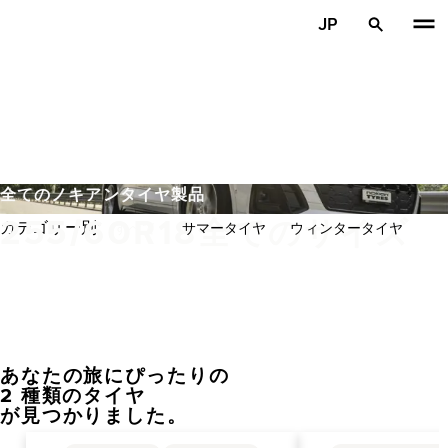
メインコンテンツを見る
JP
ホーム
全てのノキアンタイヤ製品
255/60R18全てのサイズ
カテゴリー別:
すべて
サマータイヤ
ウィンタータイヤ
あなたの旅にぴったりの
前へ
次
2 種類のタイヤ
が見つかりました。