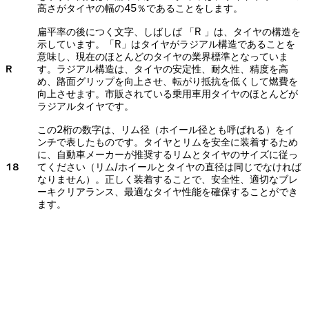
高さがタイヤの幅の45％であることをします。
扁平率の後につく文字、しばしば 「R 」は、タイヤの構造を
示しています。「R」はタイヤがラジアル構造であることを
意味し、現在のほとんどのタイヤの業界標準となっていま
R
す。ラジアル構造は、タイヤの安定性、耐久性、精度を高
め、路面グリップを向上させ、転がり抵抗を低くして燃費を
向上させます。市販されている乗用車用タイヤのほとんどが
ラジアルタイヤです。
この2桁の数字は、リム径（ホイール径とも呼ばれる）をイ
ンチで表したものです。タイヤとリムを安全に装着するため
に、自動車メーカーが推奨するリムとタイヤのサイズに従っ
18
てください（リム/ホイールとタイヤの直径は同じでなければ
なりません）。正しく装着することで、安全性、適切なブレ
ーキクリアランス、最適なタイヤ性能を確保することができ
ます。