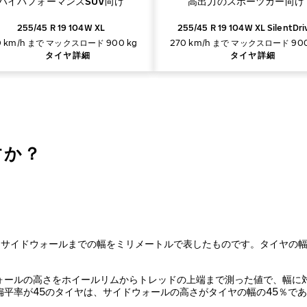
ハイパフォーマンスSUV向け
高出力のスポーツカー向け
255/45 R 19 104W XL
255/45 R 19 104W XL SilentDri
0 km/h まで
マックスロード 900 kg
270 km/h まで
マックスロード 900
タイヤ詳細
タイヤ詳細
すか？
らサイドウォールまでの幅をミリメートルで表したものです。タイヤの
ォールの高さをホイールリムからトレッドの上端まで測った値で、幅に
平率が45のタイヤは、サイドウォールの高さがタイヤの幅の45％で