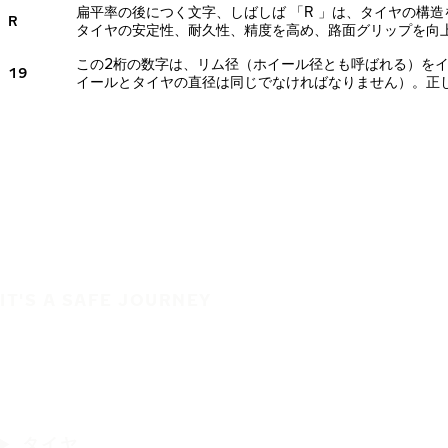
扁平率の後につく文字、しばしば 「R 」は、タイヤの構
R
タイヤの安定性、耐久性、精度を高め、路面グリップを向
この2桁の数字は、リム径（ホイール径とも呼ばれる）を
19
イールとタイヤの直径は同じでなければなりません）。正
IT'S A SAFE JOURNEY
タイヤ