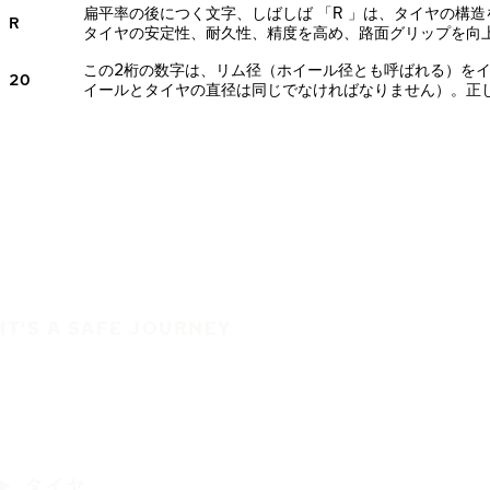
扁平率の後につく文字、しばしば 「R 」は、タイヤの構
R
タイヤの安定性、耐久性、精度を高め、路面グリップを向
この2桁の数字は、リム径（ホイール径とも呼ばれる）を
20
イールとタイヤの直径は同じでなければなりません）。正
IT'S A SAFE JOURNEY
タイヤ