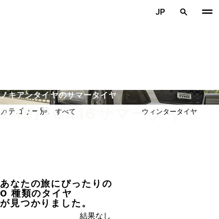
メインコンテンツを見る
JP
ホーム
ノキアンタイヤのサマータイヤ
245/70R16サマータイヤ
カテゴリー別:
すべて
サマータイヤ
ウィンタータイヤ
あなたの旅にぴったりの
前へ
次
0 種類のタイヤ
が見つかりました。
結果なし