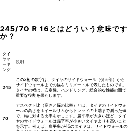
245/70 R 16とはどういう意味です
か？
タイ
ヤマ
説明
ーキ
ング
この3桁の数字は、タイヤのサイドウォール（側面部）から
サイドウォールまでの幅をミリメートルで表したものです。
245
タイヤの幅は、安定性、ハンドリング、総合的な性能の面で
重要な役割を果たします。
アスペクト比（高さと幅の比率）とは、タイヤのサイドウォ
ールの高さをホイールリムからトレッドの上端まで測った値
で、幅に対する比率を示します。扁平率が大きいほど、タイ
70
ヤのサイドウォールは扁平率が小さいタイヤよりも高いこと
を示す。例えば、扁平率が45のタイヤは、サイドウォールの