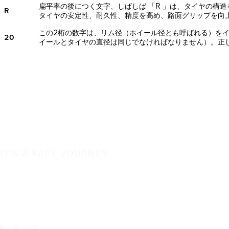
扁平率の後につく文字、しばしば 「R 」は、タイヤの構
R
タイヤの安定性、耐久性、精度を高め、路面グリップを向
この2桁の数字は、リム径（ホイール径とも呼ばれる）を
20
イールとタイヤの直径は同じでなければなりません）。正
IT'S A SAFE JOURNEY
タイヤ