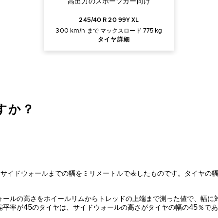
高出力のスポーツカー向け
245/40 R 20 99Y XL
300 km/h まで
マックスロード 775 kg
タイヤ詳細
ですか？
らサイドウォールまでの幅をミリメートルで表したものです。タイヤの
ォールの高さをホイールリムからトレッドの上端まで測った値で、幅に
平率が45のタイヤは、サイドウォールの高さがタイヤの幅の45％で