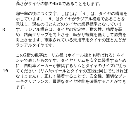
高さがタイヤの幅の45％であることをします。
扁平率の後につく文字、しばしば 「R 」は、タイヤの構造を
示しています。「R」はタイヤがラジアル構造であることを
意味し、現在のほとんどのタイヤの業界標準となっていま
R
す。ラジアル構造は、タイヤの安定性、耐久性、精度を高
め、路面グリップを向上させ、転がり抵抗を低くして燃費を
向上させます。市販されている乗用車用タイヤのほとんどが
ラジアルタイヤです。
この2桁の数字は、リム径（ホイール径とも呼ばれる）をイ
ンチで表したものです。タイヤとリムを安全に装着するため
に、自動車メーカーが推奨するリムとタイヤのサイズに従っ
19
てください（リム/ホイールとタイヤの直径は同じでなければ
なりません）。正しく装着することで、安全性、適切なブレ
ーキクリアランス、最適なタイヤ性能を確保することができ
ます。