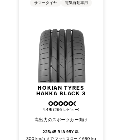
サマータイヤ
電気自動車用
NOKIAN TYRES
HAKKA BLACK 3
総合評価
4.4/5 (266 レビュー)
高出力のスポーツカー向け
225/45 R 18 95Y XL
300 km/h まで
マックスロード 690 kg