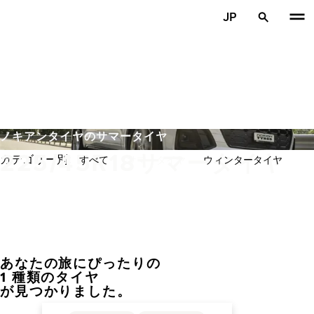
メインコンテンツを見る
JP
ホーム
ノキアンタイヤのサマータイヤ
225/45R18サマータイヤ
カテゴリー別:
すべて
サマータイヤ
ウィンタータイヤ
あなたの旅にぴったりの
前へ
次
1 種類のタイヤ
が見つかりました。