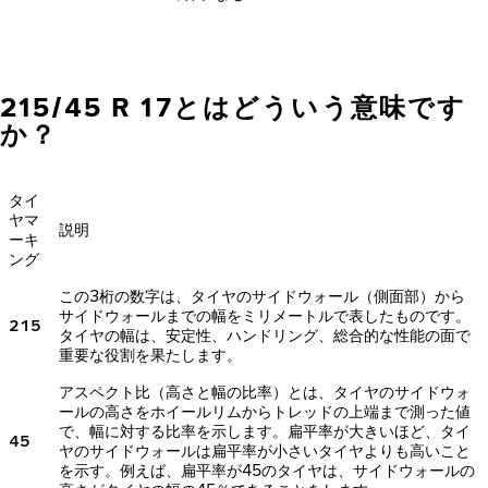
215/45 R 17とはどういう意味です
か？
タイ
ヤマ
説明
ーキ
ング
この3桁の数字は、タイヤのサイドウォール（側面部）から
サイドウォールまでの幅をミリメートルで表したものです。
215
タイヤの幅は、安定性、ハンドリング、総合的な性能の面で
重要な役割を果たします。
アスペクト比（高さと幅の比率）とは、タイヤのサイドウォ
ールの高さをホイールリムからトレッドの上端まで測った値
で、幅に対する比率を示します。扁平率が大きいほど、タイ
45
ヤのサイドウォールは扁平率が小さいタイヤよりも高いこと
を示す。例えば、扁平率が45のタイヤは、サイドウォールの