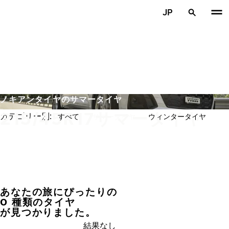
メインコンテンツを見る
JP
ホーム
ノキアンタイヤのサマータイヤ
215/45R17サマータイヤ
カテゴリー別:
すべて
サマータイヤ
ウィンタータイヤ
あなたの旅にぴったりの
前へ
次
0 種類のタイヤ
が見つかりました。
結果なし