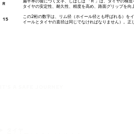
扁平率の後につく文字、しばしば 「R 」は、タイヤの構
R
タイヤの安定性、耐久性、精度を高め、路面グリップを向
この2桁の数字は、リム径（ホイール径とも呼ばれる）を
15
イールとタイヤの直径は同じでなければなりません）。正
IT'S A SAFE JOURNEY
タイヤ