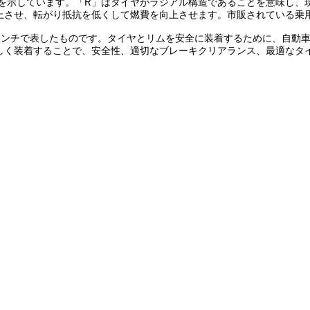
造を示しています。「R」はタイヤがラジアル構造であることを意味し
上させ、転がり抵抗を低くして燃費を向上させます。市販されている乗
インチで表したものです。タイヤとリムを安全に装着するために、自動車
しく装着することで、安全性、適切なブレーキクリアランス、最適なタ