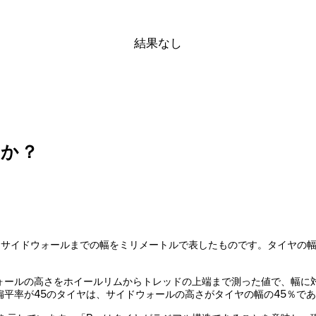
結果なし
すか？
らサイドウォールまでの幅をミリメートルで表したものです。タイヤの
ォールの高さをホイールリムからトレッドの上端まで測った値で、幅に
平率が45のタイヤは、サイドウォールの高さがタイヤの幅の45％で