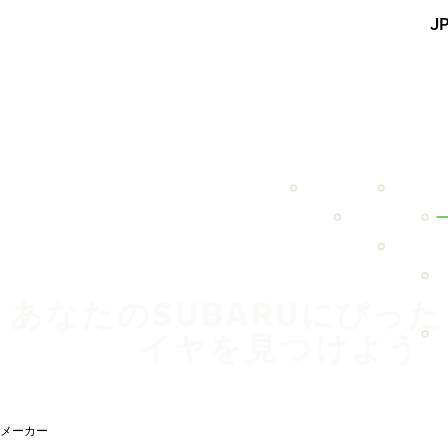
メインコンテンツを見る
J
ホーム
あなたのSUBARUにぴっ
イヤを見つけよう
メーカー