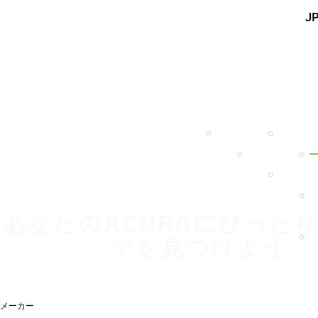
メインコンテンツを見る
J
ホーム
あなたのACURAにぴった
ヤを見つけよう
メーカー